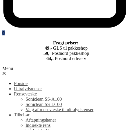
0
Fragt priser:
49,-
GLS til pakkeshop
5
9,-
Postnord pakkeshop
64,-
Postnord erhverv
Menu
Forside
Ultralydsrenser
Rensevæske
Soniclean SS-A100
Soniclean SS-D100
Valg af rensevæske til ultralydsrenser
Tilbehør
Aftapningshaner
Indirekte rens