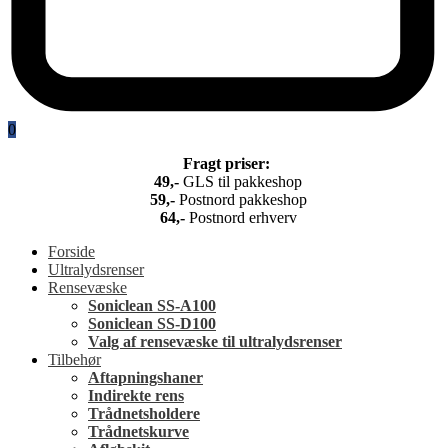
0
Fragt priser:
49,-
GLS til pakkeshop
5
9,-
Postnord pakkeshop
64,-
Postnord erhverv
Forside
Ultralydsrenser
Rensevæske
Soniclean SS-A100
Soniclean SS-D100
Valg af rensevæske til ultralydsrenser
Tilbehør
Aftapningshaner
Indirekte rens
Trådnetsholdere
Trådnetskurve