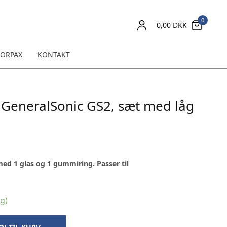
0
0,00
DKK
ORPAX
KONTAKT
l GeneralSonic GS2, sæt med låg
 med 1 glas og 1 gummiring. Passer til
ng)