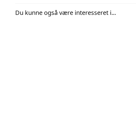
Du kunne også være interesseret i...
TILBEHØR
ULTRALYD
Indirekte rens enkelt glas
General
129,00
DKK
2.648,00
På lager (1-3 dages levering)
På lage
1 glas med gummiring til indirekte rens
Karvolume
varme i k
termostat
Tilføj til kurv