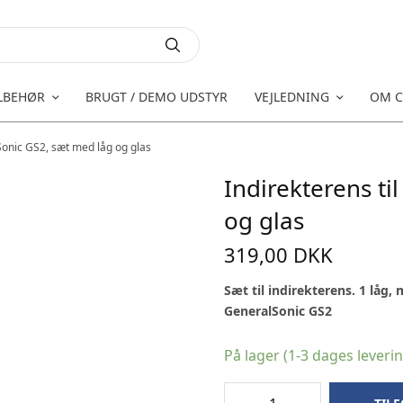
LBEHØR
BRUGT / DEMO UDSTYR
VEJLEDNING
OM C
Sonic GS2, sæt med låg og glas
Indirekterens ti
og glas
319,00
DKK
Sæt til indirekterens. 1 låg,
GeneralSonic GS2
På lager (1-3 dages leveri