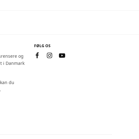
FØLG OS
srensere og
at i Danmark
 kan du
.