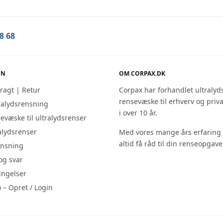
8 68
ON
OM CORPAX.DK
Fragt | Retur
Corpax har forhandlet ultralyd
rensevæske til erhverv og priv
ralydsrensning
i over 10 år.
sevæske til ultralydsrenser
ralydsrenser
Med vores mange års erfaring
altid få råd til din renseopgave
ensning
og svar
ingelser
– Opret / Login