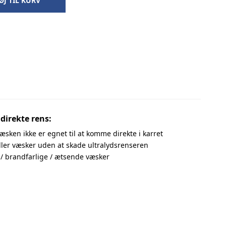
ØJ TIL KURV
direkte rens:
æsken ikke er egnet til at komme direkte i karret
ler væsker uden at skade ultralydsrenseren
e / brandfarlige / ætsende væsker