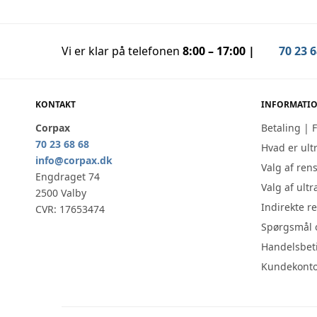
Vi er klar på telefonen
8:00 – 17:00 |
70 23 6
KONTAKT
INFORMATI
Corpax
Betaling | 
70 23 68 68
Hvad er ult
info@corpax.dk
Valg af ren
Engdraget 74
Valg af ult
2500 Valby
Indirekte r
CVR: 17653474
Spørgsmål 
Handelsbet
Kundekonto 