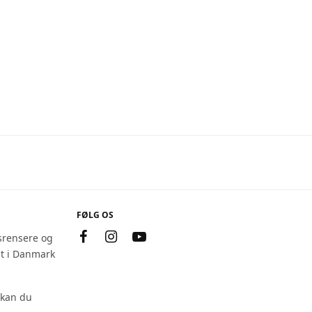
FØLG OS
srensere og
at i Danmark
 kan du