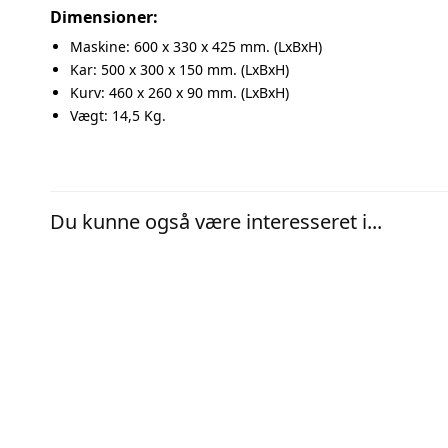
Dimensioner:
Maskine: 600 x 330 x 425 mm. (LxBxH)
Kar: 500 x 300 x 150 mm. (LxBxH)
Kurv: 460 x 260 x 90 mm. (LxBxH)
Vægt: 14,5 Kg.
Du kunne også være interesseret i...
RENSEVÆSKE
RENSEVÆS
Soniclean – SS-D100 5L
Sonicle
565,00
DKK
498,00
DK
På lager (1-3 dages levering)
På lage