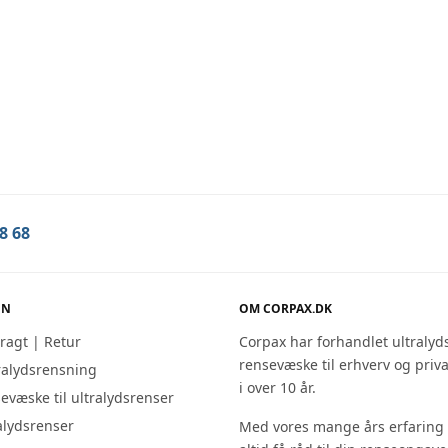
ret ultralyds
rensevæske 5 Liter (1*5L Dunk)
Tilføj til kurv
8 68
ON
OM CORPAX.DK
Fragt | Retur
Corpax har forhandlet ultralyd
rensevæske til erhverv og priv
ralydsrensning
i over 10 år.
sevæske til ultralydsrenser
ralydsrenser
Med vores mange års erfaring