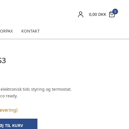
0
0,00
DKK
ORPAX
KONTAKT
S3
elektronisk tids styring og termostat.
ico ready.
levering)
ØJ TIL KURV