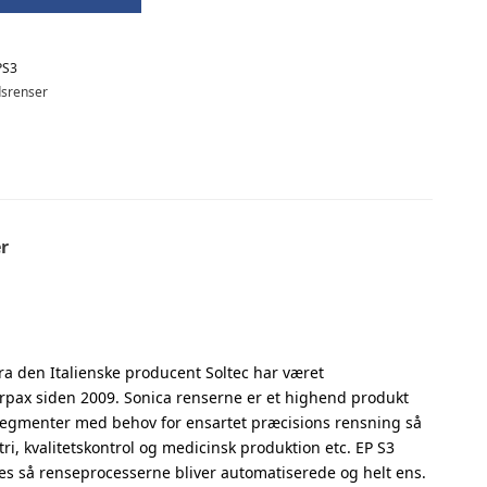
PS3
dsrenser
r
fra den Italienske producent Soltec har været
rpax siden 2009. Sonica renserne er et highend produkt
 segmenter med behov for ensartet præcisions rensning så
tri, kvalitetskontrol og medicinsk produktion etc. EP S3
 så renseprocesserne bliver automatiserede og helt ens.