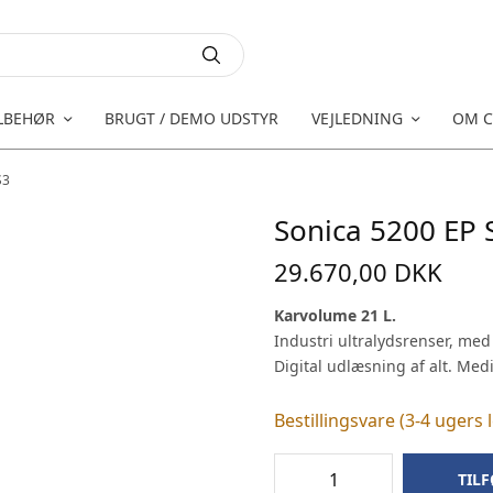
LBEHØR
BRUGT / DEMO UDSTYR
VEJLEDNING
OM C
S3
Sonica 5200 EP 
29.670,00
DKK
Karvolume 21 L.
Industri ultralydsrenser, med 
Digital udlæsning af alt. Med
Bestillingsvare (3-4 ugers 
TILF