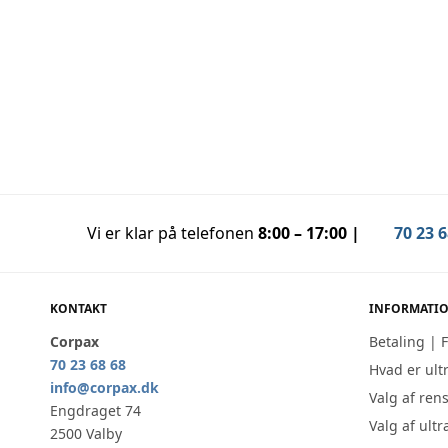
Koncentreret ultralyds
Koncentre
industrirensevæske 5 Liter (1*5L Dunk)
universal
Tilføj til kurv
Vi er klar på telefonen
8:00 – 17:00 |
70 23 6
KONTAKT
INFORMATI
Corpax
Betaling | 
70 23 68 68
Hvad er ult
info@corpax.dk
Valg af ren
Engdraget 74
Valg af ult
2500 Valby