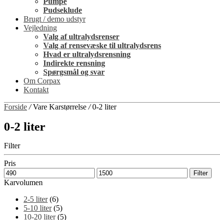
Pumpe
Pudseklude
Brugt / demo udstyr
Vejledning
Valg af ultralydsrenser
Valg af rensevæske til ultralydsrens
Hvad er ultralydsrensning
Indirekte rensning
Spørgsmål og svar
Om Corpax
Kontakt
Forside
/
Vare Karstørrelse
/
0-2 liter
0-2 liter
Filter
Pris
Filter
Karvolumen
2-5 liter
(6)
5-10 liter
(5)
10-20 liter
(5)