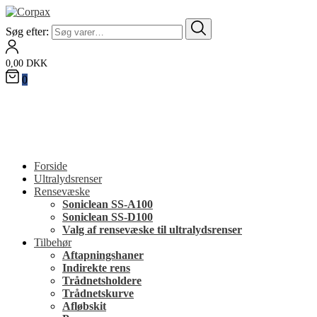
Søg efter:
0,00
DKK
0
Forside
Ultralydsrenser
Rensevæske
Soniclean SS-A100
Soniclean SS-D100
Valg af rensevæske til ultralydsrenser
Tilbehør
Aftapningshaner
Indirekte rens
Trådnetsholdere
Trådnetskurve
Afløbskit