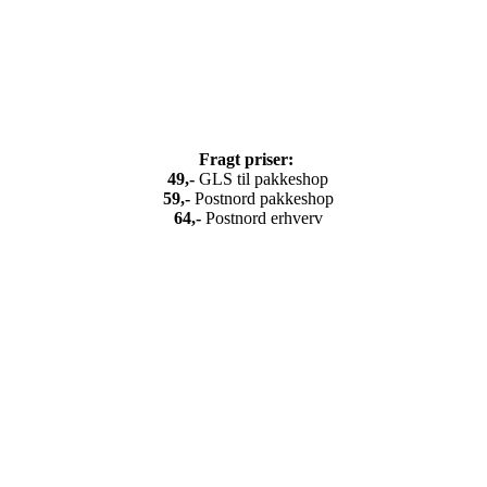
Fragt priser:
49,-
GLS til pakkeshop
5
9,-
Postnord pakkeshop
64,-
Postnord erhverv