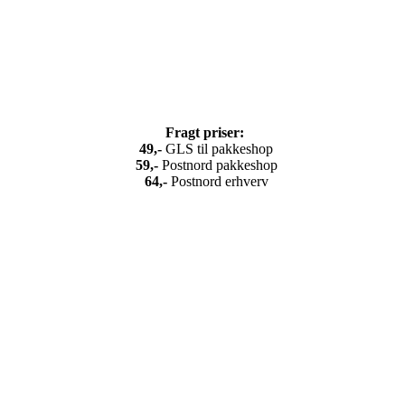
Fragt priser:
49,-
GLS til pakkeshop
5
9,-
Postnord pakkeshop
64,-
Postnord erhverv