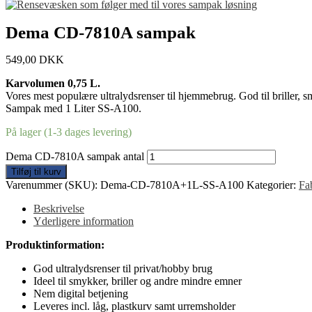
Dema CD-7810A sampak
549,00
DKK
Karvolumen 0,75 L.
Vores mest populære ultralydsrenser til hjemmebrug. God til briller, 
Sampak med 1 Liter SS-A100.
På lager (1-3 dages levering)
Dema CD-7810A sampak antal
Tilføj til kurv
Varenummer (SKU):
Dema-CD-7810A+1L-SS-A100
Kategorier:
Fa
Beskrivelse
Yderligere information
Produktinformation:
God ultralydsrenser til privat/hobby brug
Ideel til smykker, briller og andre mindre emner
Nem digital betjening
Leveres incl. låg, plastkurv samt urremsholder