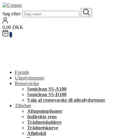
Søg efter:
0,00
DKK
0
Forside
Ultralydsrenser
Rensevæske
Soniclean SS-A100
Soniclean SS-D100
Valg af rensevæske til ultralydsrenser
Tilbehør
Aftapningshaner
Indirekte rens
Trådnetsholdere
Trådnetskurve
Afløbskit