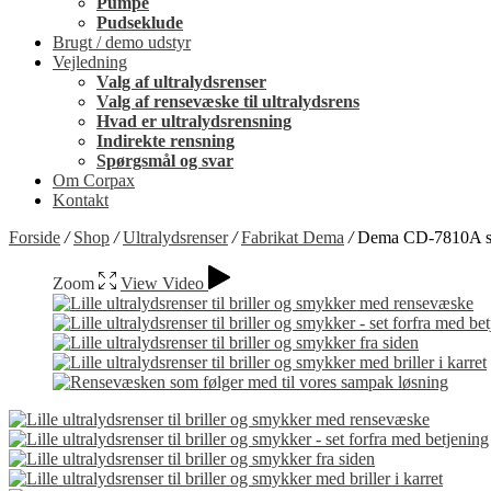
Pumpe
Pudseklude
Brugt / demo udstyr
Vejledning
Valg af ultralydsrenser
Valg af rensevæske til ultralydsrens
Hvad er ultralydsrensning
Indirekte rensning
Spørgsmål og svar
Om Corpax
Kontakt
Forside
/
Shop
/
Ultralydsrenser
/
Fabrikat Dema
/
Dema CD-7810A 
Zoom
View Video