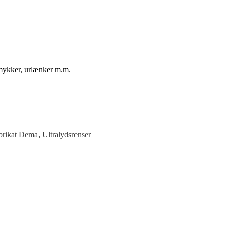
smykker, urlænker m.m.
brikat Dema
,
Ultralydsrenser