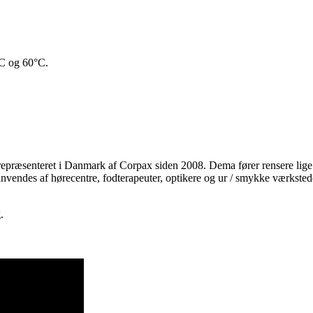
°C og 60°C.
epræsenteret i Danmark af Corpax siden 2008. Dema fører rensere lige
nvendes af hørecentre, fodterapeuter, optikere og ur / smykke værksted
.