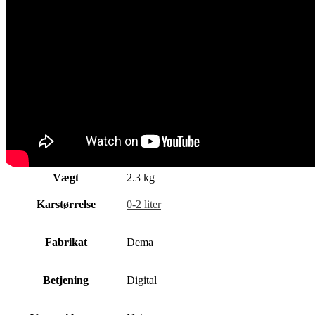
Vægt
2.3 kg
Karstørrelse
0-2 liter
Fabrikat
Dema
Betjening
Digital