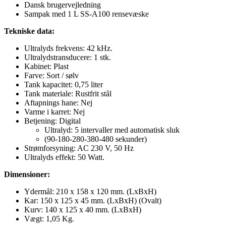
Dansk brugervejledning
Sampak med 1 L SS-A100 rensevæske
Tekniske data:
Ultralyds frekvens: 42 kHz.
Ultralydstransducere: 1 stk.
Kabinet: Plast
Farve: Sort / sølv
Tank kapacitet: 0,75 liter
Tank materiale: Rustfrit stål
Aftapnings hane: Nej
Varme i karret: Nej
Betjening: Digital
Ultralyd: 5 intervaller med automatisk sluk
(90-180-280-380-480 sekunder)
Strømforsyning: AC 230 V, 50 Hz
Ultralyds effekt: 50 Watt.
Dimensioner:
Ydermål: 210 x 158 x 120 mm. (LxBxH)
Kar: 150 x 125 x 45 mm. (LxBxH) (Ovalt)
Kurv: 140 x 125 x 40 mm. (LxBxH)
Vægt: 1,05 Kg.