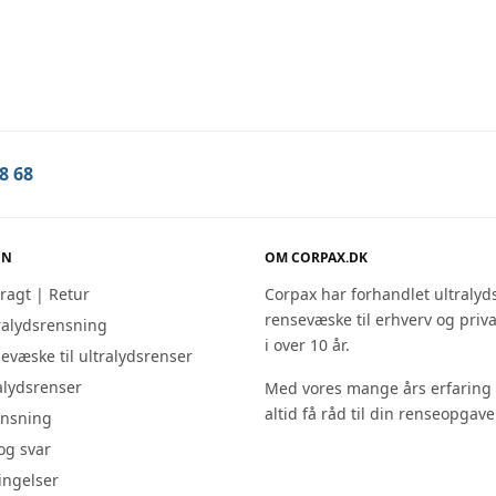
KE
ULTRALYDSRENSER
an – SS-A100 1L
Dema CD-7810A sampak
K
549,00
DKK
r (1-3 dages levering)
På lager (1-3 dages lever
ret ultralyds
Karvolumen 0,75 L. Vores mest
8 68
rensevæske 1 Liter
ultralydsrenser til hjemmebrug.
briller, smykker, urlænker m.m
med 1 Liter SS-A100.
Tilføj til kurv
Tilføj til kurv
ON
OM CORPAX.DK
Fragt | Retur
Corpax har forhandlet ultralyd
rensevæske til erhverv og priv
ralydsrensning
i over 10 år.
sevæske til ultralydsrenser
ralydsrenser
Med vores mange års erfaring
altid få råd til din renseopgave
ensning
og svar
ingelser