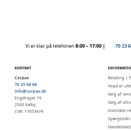
ULTRALYDSRENSER
RENSEVÆS
Dema CD-4800
Sonicle
889,00
DKK
119,00
DK
På lager (1-3 dages levering)
På lage
Karvolume 1,375 L. Vores til dato mest
Koncentre
Vi er klar på telefonen
8:00 – 17:00 |
70 23 6
solgte ultralydsrenser, en rigtig god all
universal
round semi proff. maskine.
Tilføj til kurv
KONTAKT
INFORMATI
Corpax
Betaling | 
70 23 68 68
Hvad er ult
info@corpax.dk
Valg af ren
Engdraget 74
Valg af ult
2500 Valby
Indirekte r
CVR: 17653474
Spørgsmål 
Handelsbet