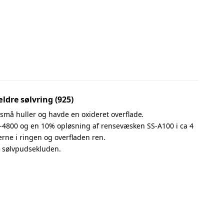
ldre sølvring (925)
små huller og havde en oxideret overflade
.
-4800 og en 10% opløsning af rensevæsken SS-A100 i ca 4
erne i ringen og overfladen ren.
d sølvpudsekluden.