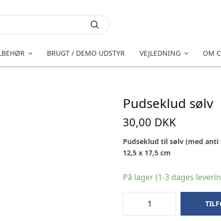
LBEHØR
BRUGT / DEMO UDSTYR
VEJLEDNING
OM C
Pudseklud sølv
30,00
DKK
Pudseklud til sølv (med anti 
12,5 x 17,5 cm
På lager (1-3 dages leveri
TILF