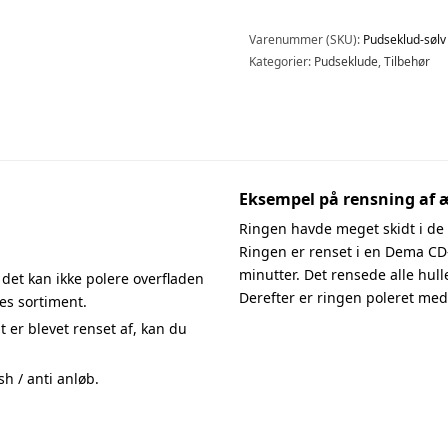
Varenummer (SKU):
Pudseklud-sølv
Kategorier:
Pudseklude
,
Tilbehør
Eksempel på rensning af æ
Ringen havde meget skidt i de 
Ringen er renset i en Dema CD
minutter. Det rensede alle hull
 det kan ikke polere overfladen
Derefter er ringen poleret me
res sortiment.
t er blevet renset af, kan du
h / anti anløb.