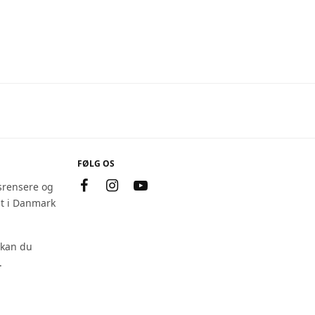
ULTRALYDSRENSER
Dema CD-4810
1.498,00
DKK
ing)
På lager (1-3 dages levering)
 populære
Karvolume 2 L. Semiprofessionel
 God til
ultralydsrenser med varme i karret,
. Sampak
elektronisk tids og temperatur styring.
Tilføj til kurv
FØLG OS
srensere og
at i Danmark
 kan du
.